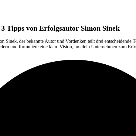
 3 Tipps von Erfolgsautor Simon Sinek
 Sinek, der bekannte Autor und Vordenker, teilt drei entscheidende Tes
rdern und formuliere eine klare Vision, um dein Unternehmen zum Erfo