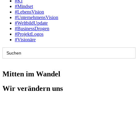
#KI
#Mindset
#LebensVision
#UnternehmensVision
#WeltbildUpdate
#BusinessDrogen
#ProjektLogos
#Visionäre
Search
for:
Mitten im Wandel
Wir verändern uns