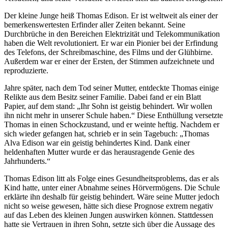
Der kleine Junge heiß Thomas Edison. Er ist weltweit als einer der
bemerkenswertesten Erfinder aller Zeiten bekannt. Seine
Durchbrüche in den Bereichen Elektrizität und Telekommunikation
haben die Welt revolutioniert. Er war ein Pionier bei der Erfindung
des Telefons, der Schreibmaschine, des Films und der Glühbirne.
Außerdem war er einer der Ersten, der Stimmen aufzeichnete und
reproduzierte.
Jahre später, nach dem Tod seiner Mutter, entdeckte Thomas einige
Relikte aus dem Besitz seiner Familie. Dabei fand er ein Blatt
Papier, auf dem stand: „Ihr Sohn ist geistig behindert. Wir wollen
ihn nicht mehr in unserer Schule haben.“ Diese Enthüllung versetzte
Thomas in einen Schockzustand, und er weinte heftig. Nachdem er
sich wieder gefangen hat, schrieb er in sein Tagebuch: „Thomas
Alva Edison war ein geistig behindertes Kind. Dank einer
heldenhaften Mutter wurde er das herausragende Genie des
Jahrhunderts.“
Thomas Edison litt als Folge eines Gesundheitsproblems, das er als
Kind hatte, unter einer Abnahme seines Hörvermögens. Die Schule
erklärte ihn deshalb für geistig behindert. Wäre seine Mutter jedoch
nicht so weise gewesen, hätte sich diese Prognose extrem negativ
auf das Leben des kleinen Jungen auswirken können. Stattdessen
hatte sie Vertrauen in ihren Sohn, setzte sich über die Aussage des