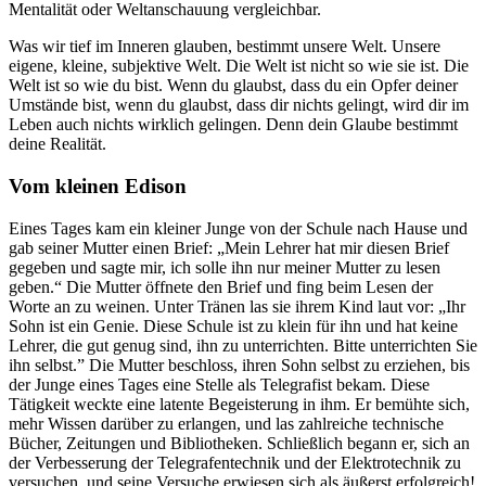
Mentalität oder Weltanschauung vergleichbar.
Was wir tief im Inneren glauben, bestimmt unsere Welt. Unsere
eigene, kleine, subjektive Welt. Die Welt ist nicht so wie sie ist. Die
Welt ist so wie du bist. Wenn du glaubst, dass du ein Opfer deiner
Umstände bist, wenn du glaubst, dass dir nichts gelingt, wird dir im
Leben auch nichts wirklich gelingen. Denn dein Glaube bestimmt
deine Realität.
Vom kleinen Edison
Eines Tages kam ein kleiner Junge von der Schule nach Hause und
gab seiner Mutter einen Brief: „Mein Lehrer hat mir diesen Brief
gegeben und sagte mir, ich solle ihn nur meiner Mutter zu lesen
geben.“ Die Mutter öffnete den Brief und fing beim Lesen der
Worte an zu weinen. Unter Tränen las sie ihrem Kind laut vor: „Ihr
Sohn ist ein Genie. Diese Schule ist zu klein für ihn und hat keine
Lehrer, die gut genug sind, ihn zu unterrichten. Bitte unterrichten Sie
ihn selbst.” Die Mutter beschloss, ihren Sohn selbst zu erziehen, bis
der Junge eines Tages eine Stelle als Telegrafist bekam. Diese
Tätigkeit weckte eine latente Begeisterung in ihm. Er bemühte sich,
mehr Wissen darüber zu erlangen, und las zahlreiche technische
Bücher, Zeitungen und Bibliotheken. Schließlich begann er, sich an
der Verbesserung der Telegrafentechnik und der Elektrotechnik zu
versuchen, und seine Versuche erwiesen sich als äußerst erfolgreich!