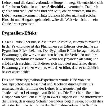
Lehrers und die damit verbundene Sorge hinweg. Sie entschied sich
dafür, ihrem Sohn ein anderes
Selbstbild
zu vermitteln. Dadurch
gab sie ihm die Sicherheit und den Mut, die er brauchte, um im
Leben voranzukommen. Hätte Edisons Mutter nicht mit solcher
Einsicht und Hingabe gehandelt, wäre die Welt vielleicht um ein
Genie ärmer gewesen.
Pygmalion-Effekt
Unser Glaube über uns selbst, unser Selbstbild, ist extrem mächtig.
In der Psychologie ist das Phänomen aus Edisons Geschichte als
Pygmalion-Effekt bekannt. Der Pygmalion-Effekt besagt, dass die
Erwartungen, die wir von anderen haben, ihr Verhalten und ihre
Leistung beeinflussen können. Wenn wir jemanden als fähig und
erfolgreich erachten, fühlt dieser sich motiviert und fähig, dieser
Erwartung gerecht zu werden, was dazu führt, dass er tatsächlich
besser abschneidet.
Das berühmte Pygmalion-Experiment wurde 1968 von den
Sozialpsychologen Rosenthal und Jacobson durchgeführt. Es
untersuchte den Einfluss der Lehrer-Erwartungen auf die
akademischen Leistungen von Schülern. Die Forscher teilten eine
Gruppe von Schülern zufällig in zwei Gruppen ein und informierten
die Lehrer, dass einige Schüler besonders begabt seien, obwohl dies
nicht der Fall war. Am Ende des Schuljahres wiesen die Schüler,