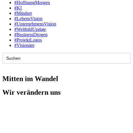
#HoffnungMorgen
#KI
#Mindset
#LebensVision
#UnternehmensVision
#WeltbildUpdate
#BusinessDrogen
#ProjektLogos
#Visionäre
Search
for:
Mitten im Wandel
Wir verändern uns