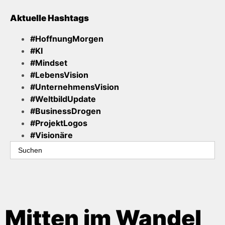
Aktuelle Hashtags
#HoffnungMorgen
#KI
#Mindset
#LebensVision
#UnternehmensVision
#WeltbildUpdate
#BusinessDrogen
#ProjektLogos
#Visionäre
Search
for:
Mitten im Wandel