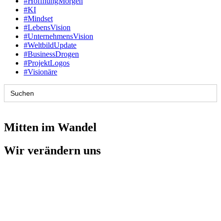
#HoffnungMorgen
#KI
#Mindset
#LebensVision
#UnternehmensVision
#WeltbildUpdate
#BusinessDrogen
#ProjektLogos
#Visionäre
Search
for:
Mitten im Wandel
Wir verändern uns