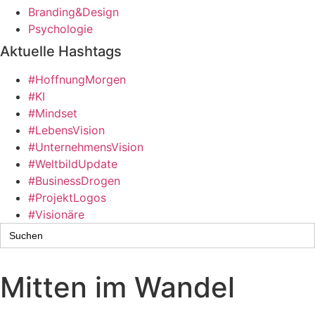
Branding&Design
Psychologie
Aktuelle Hashtags
#HoffnungMorgen
#KI
#Mindset
#LebensVision
#UnternehmensVision
#WeltbildUpdate
#BusinessDrogen
#ProjektLogos
#Visionäre
Search
for:
Mitten im Wandel